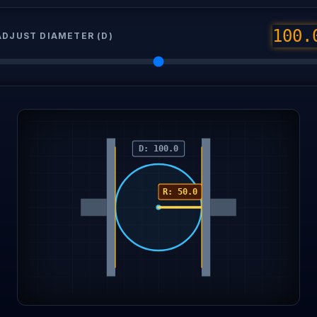
100.
ADJUST DIAMETER (D)
D: 100.0
R: 50.0