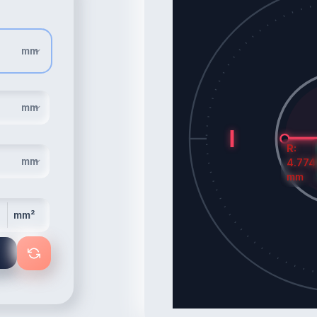
R:
4.77
mm
mm²